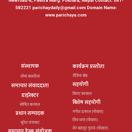
Newroad-8, Pavitra Marg. Pokhara, Nepal Contact: 061-
582221
parichaydaily@gmail.com
Domain Name:
www.parichaya.com
संस्थापक
कार्यक्रम प्रस्तोता
रोजिना श्रेष्ठ
शोभा बास्तोला
सहयोगी
समाचार संवाददाता
बिराट बस्याल
डाइरेक्टर
बिशेष सहयोगी
सोभित बस्याल
गणेश ढकाल (पोखरा)
प्रधान सम्पादक
शिव थापा (पोखरा)
सुरेश रानाभाट
शेर बहादुर गुरुङ (पोखरा)
समाचार डेस्क संयोजक