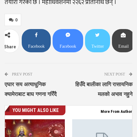
तयारी गरेको छ । महाधिवेशनमा २२६२ प्रतिनिधि छन् ।
0
Facebook
Facebook
Twitter
Email
Share
Messenger
PREV POST
NEXT POST
एघार सय अत्याधुनिक
हिउँदे बालीका लागि रासायनिक
क्यामेराबाट बाघ गणना गरिँदै
मलको अभाव नहुने
YOU MIGHT ALSO LIKE
More From Author