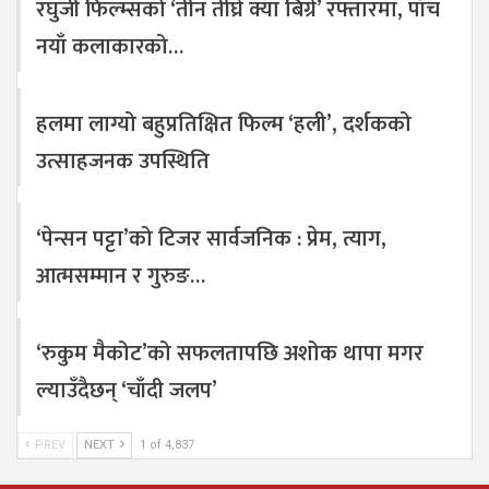
रघुजी फिल्म्सको ‘तीन तीघ्रे क्या बिग्रे’ रफ्तारमा, पाँच
नयाँ कलाकारको…
हलमा लाग्यो बहुप्रतिक्षित फिल्म ‘हली’, दर्शकको
उत्साहजनक उपस्थिति
‘पेन्सन पट्टा’को टिजर सार्वजनिक : प्रेम, त्याग,
आत्मसम्मान र गुरुङ…
‘रुकुम मैकोट’को सफलतापछि अशोक थापा मगर
ल्याउँदैछन् ‘चाँदी जलप’
PREV
NEXT
1 of 4,837