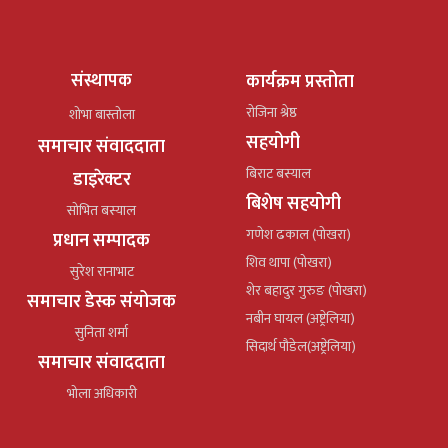
संस्थापक
कार्यक्रम प्रस्तोता
रोजिना श्रेष्ठ
शोभा बास्तोला
सहयोगी
समाचार संवाददाता
बिराट बस्याल
डाइरेक्टर
बिशेष सहयोगी
सोभित बस्याल
गणेश ढकाल (पोखरा)
प्रधान सम्पादक
शिव थापा (पोखरा)
सुरेश रानाभाट
शेर बहादुर गुरुङ (पोखरा)
समाचार डेस्क संयोजक
नबीन घायल (अष्ट्रेलिया)
सुनिता शर्मा
सिदार्थ पौडेल(अष्ट्रेलिया)
समाचार संवाददाता
भोला अधिकारी