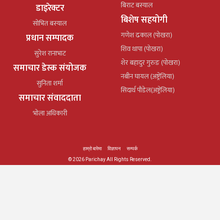
बिराट बस्याल
डाइरेक्टर
बिशेष सहयोगी
सोभित बस्याल
गणेश ढकाल (पोखरा)
प्रधान सम्पादक
शिव थापा (पोखरा)
सुरेश रानाभाट
शेर बहादुर गुरुङ (पोखरा)
समाचार डेस्क संयोजक
नबीन घायल (अष्ट्रेलिया)
सुनिता शर्मा
सिदार्थ पौडेल(अष्ट्रेलिया)
समाचार संवाददाता
भोला अधिकारी
हाम्रो बारेमा
विज्ञापन
सम्पर्क
© 2026 Parichay All Rights Reserved.