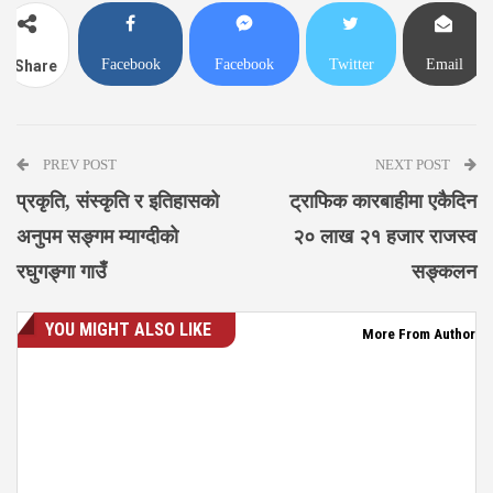
Facebook
Facebook
Twitter
Email
Share
Messenger
PREV POST
NEXT POST
प्रकृति, संस्कृति र इतिहासको
ट्राफिक कारबाहीमा एकैदिन
अनुपम सङ्गम म्याग्दीको
२० लाख २१ हजार राजस्व
रघुगङ्गा गाउँ
सङ्कलन
YOU MIGHT ALSO LIKE
More From Author