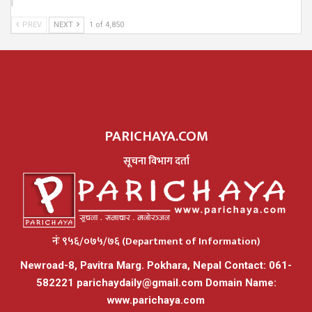
PREV
NEXT
1 of 4,850
PARICHAYA.COM
सूचना विभाग दर्ता
नंः ९५६/०७५/७६ (Department of Information)
Newroad-8, Pavitra Marg. Pokhara, Nepal Contact: 061-
582221
parichaydaily@gmail.com
Domain Name:
www.parichaya.com