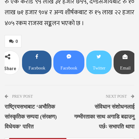
रु एक करोड ९५ लाख ३१ हजार ७५५, दण्डसजायबाट रु १०
लाख ७१ हजार ९०४ र अन्य शीर्षकबाट रु १५ लाख २२ हजार
४०५ रकम राजस्व सङ्कलन भएको छ ।
0
Facebook
Facebook
Twitter
Email
Share
Messenger
PREV POST
NEXT POST
राष्ट्रियसभाबाट ‘अभौतिक
संविधान संशोधनलाई
सांस्कृतिक सम्पदा (संरक्षण)
गम्भीरताका साथ अगाडि बढाउनु
विधेयक’ पारित
पर्छः सभापति थापा