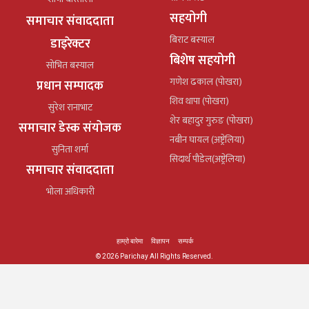
सहयोगी
समाचार संवाददाता
बिराट बस्याल
डाइरेक्टर
बिशेष सहयोगी
सोभित बस्याल
गणेश ढकाल (पोखरा)
प्रधान सम्पादक
शिव थापा (पोखरा)
सुरेश रानाभाट
शेर बहादुर गुरुङ (पोखरा)
समाचार डेस्क संयोजक
नबीन घायल (अष्ट्रेलिया)
सुनिता शर्मा
सिदार्थ पौडेल(अष्ट्रेलिया)
समाचार संवाददाता
भोला अधिकारी
हाम्रो बारेमा
विज्ञापन
सम्पर्क
© 2026 Parichay All Rights Reserved.