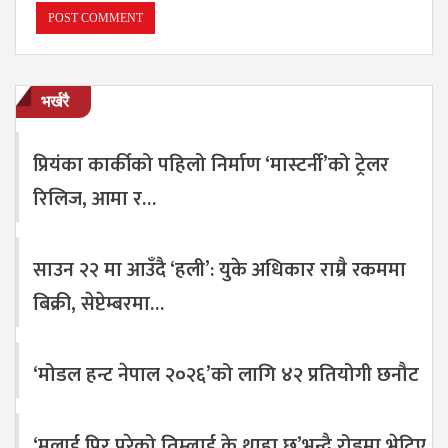
भर्खरै
प्रियंका कार्कीको पहिलो निर्माण ‘मास्टर्नी’को ट्रेलर
रिलिज, आमा र…
साउन २२ मा आउँदै ‘हली’: युके अधिकार राम्रै रकममा
बिक्री, सेप्टेम्बरमा…
‘मोडल हन्ट नेपाल २०२६’को लागि ४२ प्रतियोगी छनौट
‘मलाई पिर परेको तिम्लाई के थाहा छ’भन्दै रोडमा भेटिए