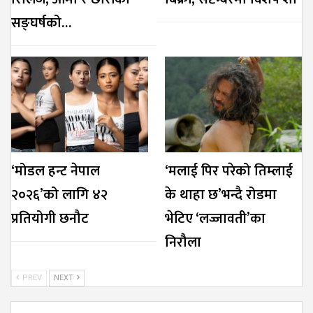
सङ्घर्षको…
‘मोडल हन्ट नेपाल
‘मलाई पिर परेको तिम्लाई
२०२६’को लागि ४२
के थाहा छ’भन्दै रोडमा
प्रतियोगी छनौट
भेटिए ‘लज्जावती’का
निरौला
PREV
NEXT