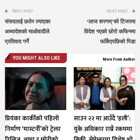
PREV POST
NEXT POST
संसदलाई छलेर ल्याएका
‘लाज शरणम्’को टिजरमा
अध्यादेशको माओवादीले
विदेश गएको छोरो कफिनमा
प्रतिवाद गर्ने
फर्किएपछिको पिडा
YOU MIGHT ALSO LIKE
More From Author
प्रियंका कार्कीको पहिलो
साउन २२ मा आउँदै ‘हली’:
निर्माण ‘मास्टर्नी’को ट्रेलर
युके अधिकार राम्रै रकममा
रिलिज, आमा र छोरीको
बिक्री, सेप्टेम्बरमा विशेष शो