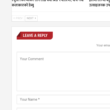
रघुजी फिल्म्सको ‘तीन तीघ्रे क्या बिग्रे’ रफ्तारमा, पाँच नयाँ
हलमा लाग्यो बहु
कलाकारको डेब्यु
उत्साहजनक उपस
PREV
NEXT
LEAVE A REPLY
Your emai