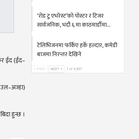
‘रोड टु एभरेस्ट’को पोस्टर र टिजर
सार्वजनिक, भदौ ६ मा काठमाडौँमा…
टेलिभिजनमा फर्किए हर्के हल्दार, कमेडी
बाजमा निरन्तर देखिने
बकर ईद (ईद–
PREV
NEXT
1 of 4,837
द–उल–अज्हा)
िदा हुन्छ ।