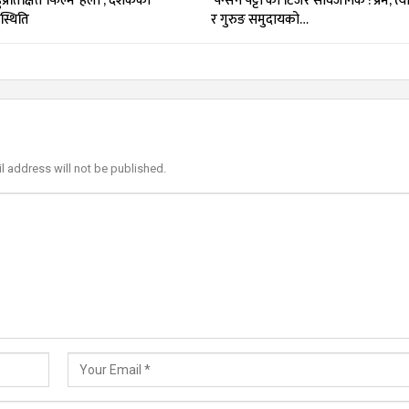
प्रतिक्षित फिल्म ‘हली’, दर्शकको
‘पेन्सन पट्टा’को टिजर सार्वजनिक : प्रेम, त
्थिति
र गुरुङ समुदायको…
l address will not be published.