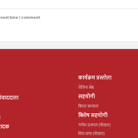
 next time I comment.
कार्यक्रम प्रस्तोता
रोजिना श्रेष्ठ
सहयोगी
ंवाददाता
बिराट बस्याल
बिशेष सहयोगी
ल
गणेश ढकाल (पोखरा)
्पादक
शिव थापा (पोखरा)