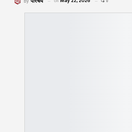
May 22, 2026
परिचय
On
By
0