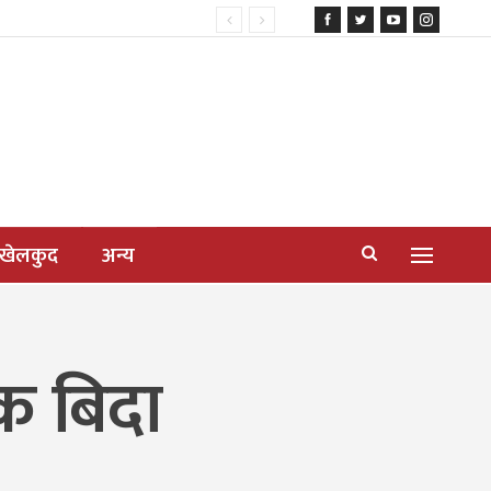
खेलकुद
अन्य
क बिदा