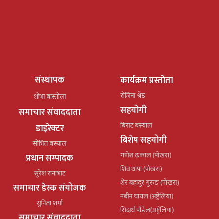
संस्थापक
कार्यक्रम प्रस्तोता
रोजिना श्रेष्ठ
शोभा बास्तोला
सहयोगी
समाचार संवाददाता
बिराट बस्याल
डाइरेक्टर
बिशेष सहयोगी
सोभित बस्याल
गणेश ढकाल (पोखरा)
प्रधान सम्पादक
शिव थापा (पोखरा)
सुरेश रानाभाट
शेर बहादुर गुरुङ (पोखरा)
समाचार डेस्क संयोजक
नबीन घायल (अष्ट्रेलिया)
सुनिता शर्मा
सिदार्थ पौडेल(अष्ट्रेलिया)
समाचार संवाददाता