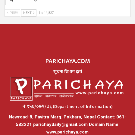
PREV
NEXT
1 of 4,827
PARICHAYA.COM
सूचना विभाग दर्ता
नंः ९५६/०७५/७६ (Department of Information)
Newroad-8, Pavitra Marg. Pokhara, Nepal Contact: 061-
582221
parichaydaily@gmail.com
Domain Name:
www.parichaya.com