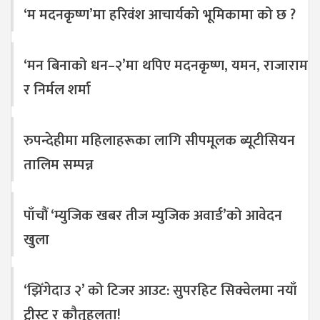
‘म मदनकृष्ण’मा हरिवंश आचार्यको भूमिकामा को छ ?
‘मन बिनाको धन–२’मा थपिए मदनकृष्ण, यमन, राजाराम
र निर्मल शर्मा
रुपन्देहीमा महिलाहरूका लागि सीपमूलक ब्यूटीसियन
तालिम सम्पन्न
पाँचौं ‘म्युजिक खबर तीज म्युजिक अवार्ड’को आवेदन
खुला
‘झिँगेदाउ २’ को टिजर आउट: सुपरहिट सिक्वेलमा नयाँ
ट्वीस्ट र कौतुहलता!