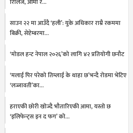
रिलिज, आमा र…
साउन २२ मा आउँदै ‘हली’: युके अधिकार राम्रै रकममा
बिक्री, सेप्टेम्बरमा…
‘मोडल हन्ट नेपाल २०२६’को लागि ४२ प्रतियोगी छनौट
‘मलाई पिर परेको तिम्लाई के थाहा छ’भन्दै रोडमा भेटिए
‘लज्जावती’का…
हराएकी छोरी खोज्दै भौतारिएकी आमा, यस्तो छ
‘इलिफेन्ट्स इन द फग’ को…