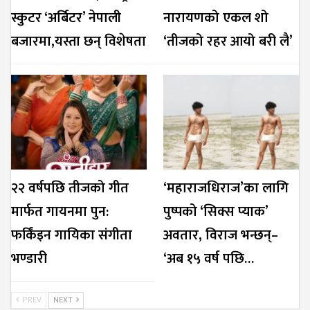
स्कुटर ‘अर्बिटर’ नेपाली
नारायणको एकल शो
बजारमा,यस्ता छन् विशेषता
‘तीजको रहर आयो बरी लै’
२२ वर्षपछि तीजको गीत
‘महाराजधिराज’का लागि
मार्फत गायनमा पुन:
पुष्पको ‘सिक्स प्याक’
फर्किंइन गायिका संगीता
अवतार, विराज भन्छन्–
भण्डारी
‘अब १५ वर्ष पछि…
PREV
NEXT