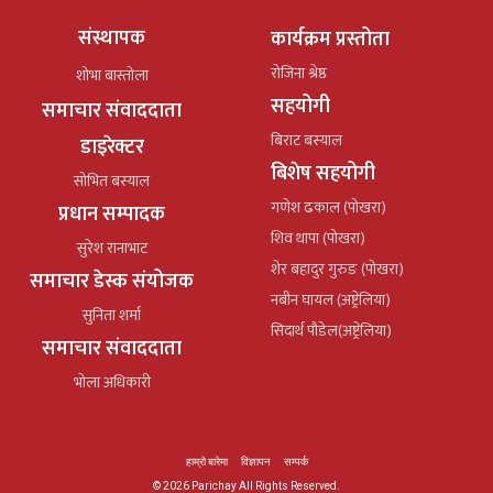
संस्थापक
कार्यक्रम प्रस्तोता
रोजिना श्रेष्ठ
शोभा बास्तोला
सहयोगी
समाचार संवाददाता
बिराट बस्याल
डाइरेक्टर
बिशेष सहयोगी
सोभित बस्याल
गणेश ढकाल (पोखरा)
प्रधान सम्पादक
शिव थापा (पोखरा)
सुरेश रानाभाट
शेर बहादुर गुरुङ (पोखरा)
समाचार डेस्क संयोजक
नबीन घायल (अष्ट्रेलिया)
सुनिता शर्मा
सिदार्थ पौडेल(अष्ट्रेलिया)
समाचार संवाददाता
भोला अधिकारी
हाम्रो बारेमा
विज्ञापन
सम्पर्क
© 2026 Parichay All Rights Reserved.