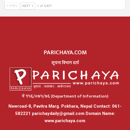
PREV
NEXT
1 of 4,837
PARICHAYA.COM
सूचना विभाग दर्ता
नंः ९५६/०७५/७६ (Department of Information)
Newroad-8, Pavitra Marg. Pokhara, Nepal Contact: 061-
582221
parichaydaily@gmail.com
Domain Name:
www.parichaya.com