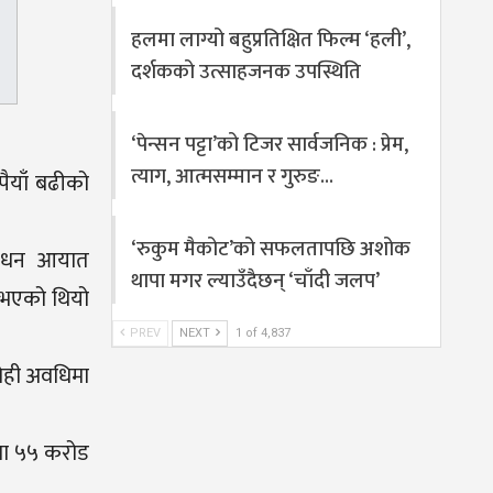
हलमा लाग्यो बहुप्रतिक्षित फिल्म ‘हली’,
दर्शकको उत्साहजनक उपस्थिति
‘पेन्सन पट्टा’को टिजर सार्वजनिक : प्रेम,
त्याग, आत्मसम्मान र गुरुङ…
पैयाँ बढीको
‘रुकुम मैकोट’को सफलतापछि अशोक
ीसाधन आयात
थापा मगर ल्याउँदैछन् ‘चाँदी जलप’
त भएको थियो
PREV
NEXT
1 of 4,837
सोही अवधिमा
मा ५५ करोड