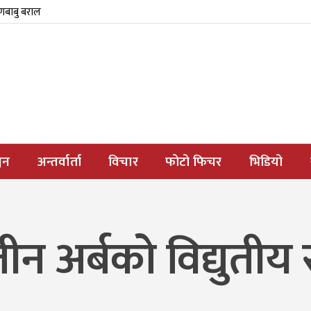
्णबाबु बराल
जन
अन्तर्वार्ता
विचार
फोटो फिचर
भिडियो
ै तीन अर्बको विद्युत