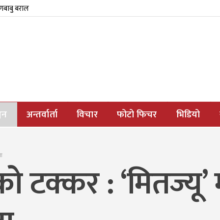
्णबाबु बराल
जन
अन्तर्वार्ता
विचार
फोटो फिचर
भिडियो
बा
टक्कर : ‘मितज्यू’ म