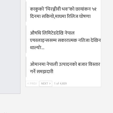
काकुको ‘चिरञ्जीवी भवः’को छायांकन ५१
दिनमा सकियो,माघमा रिलिज घोषणा
औषधि लिमिटेडदेखि नेपाल
एयरलाइन्ससम्म सकारात्मक नतिजा देखिन
थाल्योः…
ओमानमा नेपाली उत्पादनको बजार विस्तार
गर्ने समझदारी
PREV
NEXT
1 of 4,839