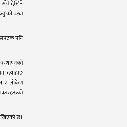
सँगै देखिने
ज्यु’को कथा
 यसपटक पनि
्यवस्थापनको
ल्ममा दयाहाङ
कन र लोकेश
लाकारहरूको
 देखिएको छ।