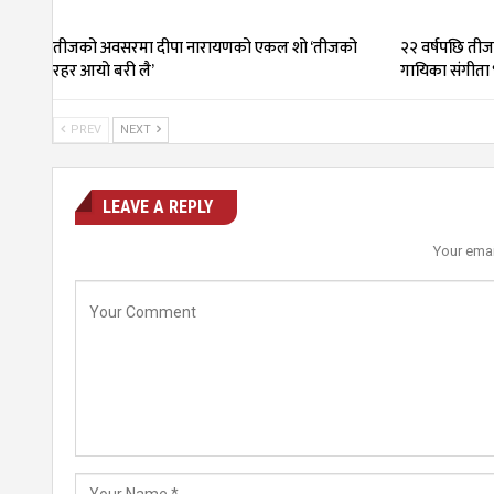
तीजको अवसरमा दीपा नारायणको एकल शो ‘तीजको
२२ वर्षपछि तीज
रहर आयो बरी लै’
गायिका संगीता 
PREV
NEXT
LEAVE A REPLY
Your emai