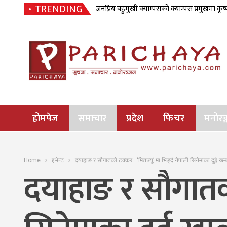
TRENDING
जनप्रिय बहुमुखी क्याम्पसको क्याम्पस प्रमुखमा कृष
होमपेज
समाचार
प्रदेश
फिचर
मनोरञ्
Home
इभेन्ट
दयाहाङ र सौगातको टक्कर : ‘मितज्यू’ मा भिड्दै नेपाली सिनेमाका दुई खम्
दयाहाङ र सौगातको 