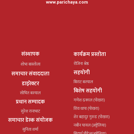
www.parichaya.com
संस्थापक
कार्यक्रम प्रस्तोता
रोजिना श्रेष्ठ
शोभा बास्तोला
सहयोगी
समाचार संवाददाता
बिराट बस्याल
डाइरेक्टर
बिशेष सहयोगी
सोभित बस्याल
गणेश ढकाल (पोखरा)
प्रधान सम्पादक
शिव थापा (पोखरा)
सुरेश रानाभाट
शेर बहादुर गुरुङ (पोखरा)
समाचार डेस्क संयोजक
नबीन घायल (अष्ट्रेलिया)
सुनिता शर्मा
सिदार्थ पौडेल(अष्ट्रेलिया)