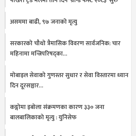
पोखरा ट्रेड मलमा तीन दिने ‘ग्रान्ड फेस्ट २०८३’ सुरु
असममा बाढी, ९७ जनाको मृत्यु
सरकारको चौथो त्रैमासिक विवरण सार्वजनिक: चार
महिनामा मन्त्रिपरिषद्का…
मोबाइल सेवाको गुणस्तर सुधार र सेवा विस्तारमा ध्यान
दिन दूरसञ्चार…
कङ्गोमा इबोला संक्रमणका कारण ३३० जना
बालबालिकाको मृत्यु : युनिसेफ