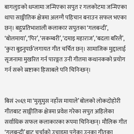
बागलुङको धम्जामा जन्मिएका सपुत र गलकोटमा जन्मिएका
थापा साङ्गीतिक क्षेत्रमा अलग्गै पहिचान बनाउन सफल भएका
छन्। बहुप्रतिभाशाली कलाकार सपुतका ‘गलबन्दी’,
‘बोलमाया’, ‘पिर’, ‘सकम्बरी’, ‘दमाइ महाराज’, ‘बदला बरिलै’,
‘कुरा बुझ्नुपर्छ’लगायत गीत चर्चित छन्। सामाजिक मुद्दालाई
सृजनामा मुखरित गर्न पारङ्गत उनी गीतमा कथानकको प्रयोग
गर्न सक्ने स्रष्टाका हिसाबले पनि चिनिन्छन्।
बिसं २०६९ मा ‘मुसुमुस नहाँस मायाले’ बोलको लोकदोहोरी
गीतबाट साङ्गीतिक क्षेत्रमा प्रवेश गरेका सपुत अहिलेका
सर्वाधिक सफल कलाकारका रूपमा चिनिन्छन्। मौलिक गीत
‘गलबन्दी’ बाट चर्चाको उचाइमा पुगेका उनका गीतका