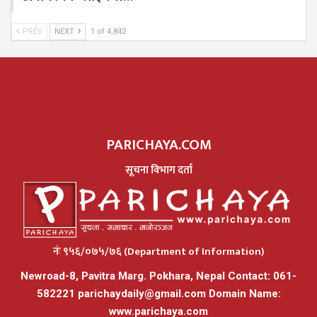
PREV
NEXT
1 of 4,842
PARICHAYA.COM
सूचना विभाग दर्ता
नंः ९५६/०७५/७६ (Department of Information)
Newroad-8, Pavitra Marg. Pokhara, Nepal Contact: 061-
582221
parichaydaily@gmail.com
Domain Name:
www.parichaya.com