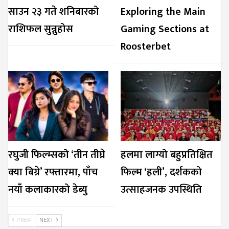
साउन २३ गते शनिबारको
Exploring the Main
राशिफल सुन्नुहोस
Gaming Sections at
Roosterbet
रघुजी फिल्म्सको ‘तीन तीघ्रे
हलमा लाग्यो बहुप्रतिक्षित
क्या बिग्रे’ रफ्तारमा, पाँच
फिल्म ‘हली’, दर्शकको
नयाँ कलाकारको डेब्यु
उत्साहजनक उपस्थिति
PREV
NEXT