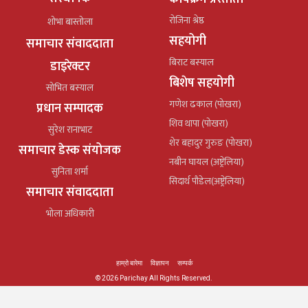
रोजिना श्रेष्ठ
शोभा बास्तोला
सहयोगी
समाचार संवाददाता
बिराट बस्याल
डाइरेक्टर
बिशेष सहयोगी
सोभित बस्याल
गणेश ढकाल (पोखरा)
प्रधान सम्पादक
शिव थापा (पोखरा)
सुरेश रानाभाट
शेर बहादुर गुरुङ (पोखरा)
समाचार डेस्क संयोजक
नबीन घायल (अष्ट्रेलिया)
सुनिता शर्मा
सिदार्थ पौडेल(अष्ट्रेलिया)
समाचार संवाददाता
भोला अधिकारी
हाम्रो बारेमा
विज्ञापन
सम्पर्क
© 2026 Parichay All Rights Reserved.