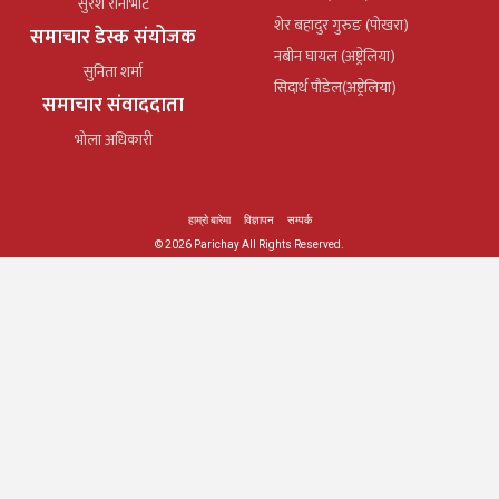
सुरेश रानाभाट
शेर बहादुर गुरुङ (पोखरा)
समाचार डेस्क संयोजक
नबीन घायल (अष्ट्रेलिया)
सुनिता शर्मा
सिदार्थ पौडेल(अष्ट्रेलिया)
समाचार संवाददाता
भोला अधिकारी
हाम्रो बारेमा
विज्ञापन
सम्पर्क
© 2026 Parichay All Rights Reserved.