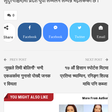
सुदुरपश्चिम)मा प्रदेश युवा सम्मेलन सम्पन्न भइसकेको छ ।
0
Facebook
Facebook
Twitter
Email
Share
Messenger
PREV POST
NEXT POST
‘मुखले तिमी बोलिनौं’ भन्दै
१७ औं हिसान स्पोर्टस मिटमा
एकअर्कामा गुनासो पोख्दै जनक
प्रतिभा च्याम्यिन, रनिङ्ग शिल्ड
र विमला
माथि पनि कब्जा
YOU MIGHT ALSO LIKE
More From Author