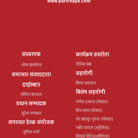
www.parichaya.com
संस्थापक
कार्यक्रम प्रस्तोता
रोजिना श्रेष्ठ
शोभा बास्तोला
सहयोगी
समाचार संवाददाता
बिराट बस्याल
डाइरेक्टर
बिशेष सहयोगी
सोभित बस्याल
गणेश ढकाल (पोखरा)
प्रधान सम्पादक
शिव थापा (पोखरा)
सुरेश रानाभाट
शेर बहादुर गुरुङ (पोखरा)
समाचार डेस्क संयोजक
नबीन घायल (अष्ट्रेलिया)
सुनिता शर्मा
सिदार्थ पौडेल(अष्ट्रेलिया)