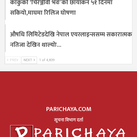
काकुको ‘चिरञ्जीवी भवः’को छायांकन ५१ दिनमा
सकियो,माघमा रिलिज घोषणा
औषधि लिमिटेडदेखि नेपाल एयरलाइन्ससम्म सकारात्मक
नतिजा देखिन थाल्योः…
PREV
NEXT
1 of 4,839
PARICHAYA.COM
सूचना विभाग दर्ता