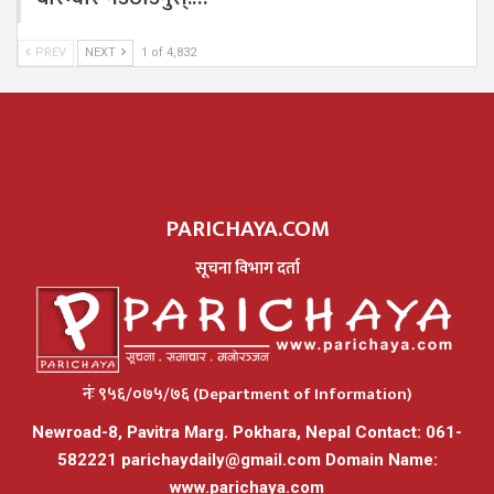
PREV
NEXT
1 of 4,832
PARICHAYA.COM
सूचना विभाग दर्ता
नंः ९५६/०७५/७६ (Department of Information)
Newroad-8, Pavitra Marg. Pokhara, Nepal Contact: 061-
582221
parichaydaily@gmail.com
Domain Name:
www.parichaya.com