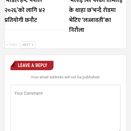
‘मोडल हन्ट नेपाल
‘मलाई पिर परेको तिम्लाई
२०२६’को लागि ४२
के थाहा छ’भन्दै रोडमा
प्रतियोगी छनौट
भेटिए ‘लज्जावती’का
निरौला
PREV
NEXT
LEAVE A REPLY
Your email address will not be published.