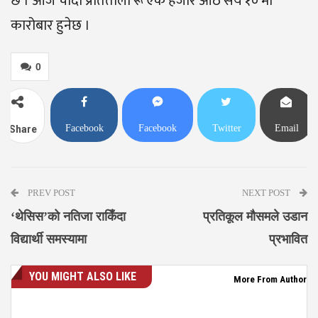
छ । आज चाँदी प्रतितोला रू एक हजार आठ सय १० मा
कारोबार हुनेछ ।
0
Facebook
Facebook
Twitter
Email
Share
Messenger
PREV POST
NEXT POST
‘थेसिस’को नतिजा राकिँदा
प्रतिकूल मौसमले उडान
विद्यार्थी समस्यामा
प्रभावित
YOU MIGHT ALSO LIKE
More From Author