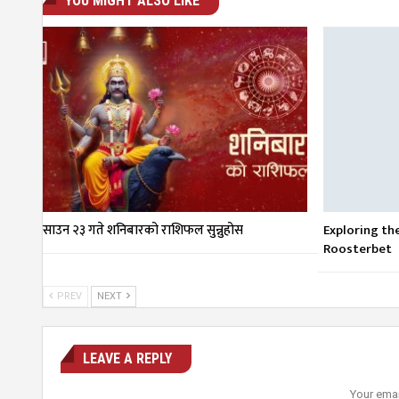
YOU MIGHT ALSO LIKE
साउन २३ गते शनिबारको राशिफल सुन्नुहोस
Exploring th
Roosterbet
PREV
NEXT
LEAVE A REPLY
Your emai