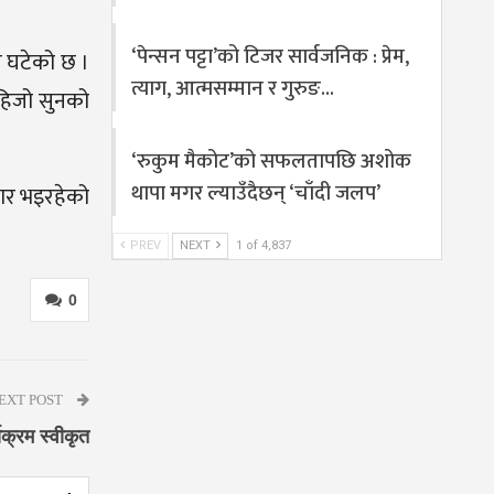
‘पेन्सन पट्टा’को टिजर सार्वजनिक : प्रेम,
े घटेको छ ।
त्याग, आत्मसम्मान र गुरुङ…
हिजो सुनको
‘रुकुम मैकोट’को सफलतापछि अशोक
थापा मगर ल्याउँदैछन् ‘चाँदी जलप’
बार भइरहेको
PREV
NEXT
1 of 4,837
0
EXT POST
यक्रम स्वीकृत