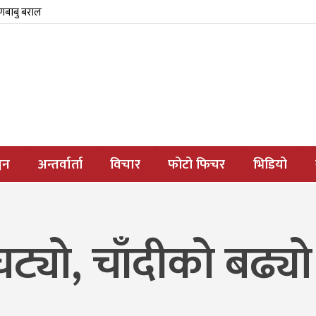
्णबाबु बराल
जन
अन्तर्वार्ता
विचार
फोटो फिचर
भिडियो
्यो, चाँदीको बढ्यो