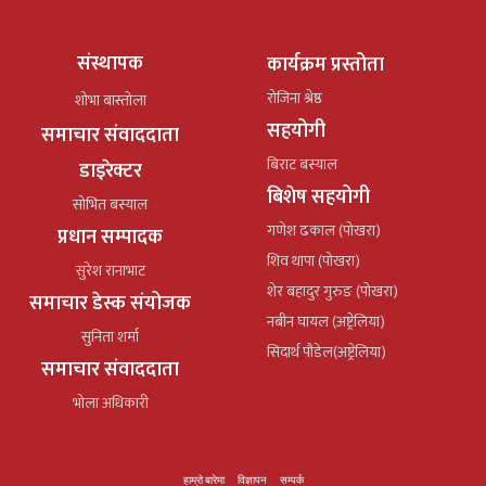
संस्थापक
कार्यक्रम प्रस्तोता
रोजिना श्रेष्ठ
शोभा बास्तोला
सहयोगी
समाचार संवाददाता
बिराट बस्याल
डाइरेक्टर
बिशेष सहयोगी
सोभित बस्याल
गणेश ढकाल (पोखरा)
प्रधान सम्पादक
शिव थापा (पोखरा)
सुरेश रानाभाट
शेर बहादुर गुरुङ (पोखरा)
समाचार डेस्क संयोजक
नबीन घायल (अष्ट्रेलिया)
सुनिता शर्मा
सिदार्थ पौडेल(अष्ट्रेलिया)
समाचार संवाददाता
भोला अधिकारी
हाम्रो बारेमा
विज्ञापन
सम्पर्क