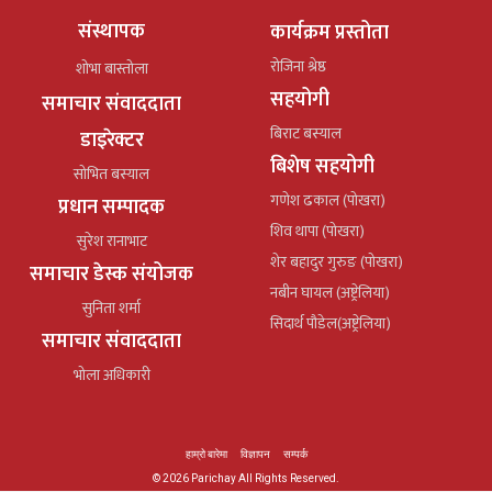
संस्थापक
कार्यक्रम प्रस्तोता
रोजिना श्रेष्ठ
शोभा बास्तोला
सहयोगी
समाचार संवाददाता
बिराट बस्याल
डाइरेक्टर
बिशेष सहयोगी
सोभित बस्याल
गणेश ढकाल (पोखरा)
प्रधान सम्पादक
शिव थापा (पोखरा)
सुरेश रानाभाट
शेर बहादुर गुरुङ (पोखरा)
समाचार डेस्क संयोजक
नबीन घायल (अष्ट्रेलिया)
सुनिता शर्मा
सिदार्थ पौडेल(अष्ट्रेलिया)
समाचार संवाददाता
भोला अधिकारी
हाम्रो बारेमा
विज्ञापन
सम्पर्क
© 2026 Parichay All Rights Reserved.