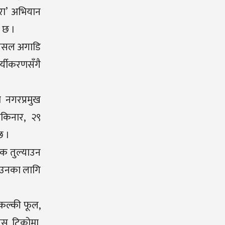
रा’ अभियान
 छ ।
 पसल अगाडि
्यीकरणसँगै
 नगरप्रमुख
किनार, २९
छ ।
थक तुल्याउन
नाउनका लागि
 कल्की फूल,
लिस, टिकोमा,