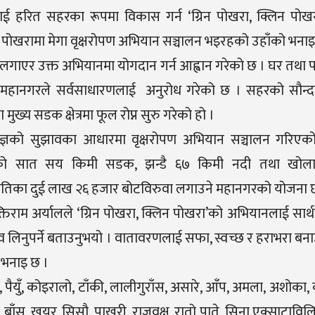
 हरित सहरका रूपमा विकास गर्न ‘ग्रिन पोखरा, क्लिन पोख
 पोखरामा मेगा वृक्षरोपण अभियान सञ्चालन भइरहको उहाँको भनाइ
लगाएर उक्त अभियानमा योगदान गर्न आह्वान गरेको छ । घर तथा
 महानगरले सर्वसाधारणलाई अनुरोध गरेको छ । सहरको सौन्दर
ख्य सडक क्षेत्रमा फूल रोप्न सुरु गरेको हो ।
ज्ञको सुझावका आधारमा वृक्षरोपण अभियान सञ्चालन गरिएको
खराको सात सय किमी सडक, झन्डै ६७ किमी नदी तथा खोला
्रजातिका दुई लाख २६ हजार बोटविरुवा लगाउने महानगरको योजना 
िराम अर्यालले ‘ग्रिन पोखरा, क्लिन पोखरा’को अभियानलाई सार्
व लिनुपर्ने बताउनुभयो । वातावरणलाई सफा, स्वच्छ र हराभरा ब
 भनाइ छ ।
, पैयुँ, कोइरालो, टाँकी, लालीगुराँस, असारे, आँप, अमला, अशोका,
, बाँस, खयर, सिसौ, पाखुरी, राजवृक्ष, रातो पाते, सिना एक्साटावि