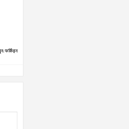
न: फर्किंइन