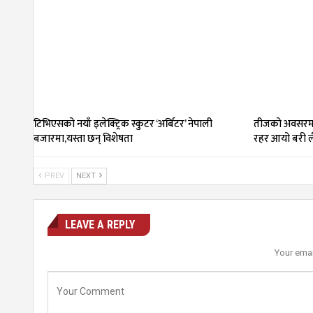
टिभिएसको नयाँ इलेक्ट्रिक स्कुटर ‘अर्बिटर’ नेपाली
तीजको अवसरमा
बजारमा,यस्ता छन् विशेषता
रहर आयो बरी ल
PREV
NEXT
LEAVE A REPLY
Your emai