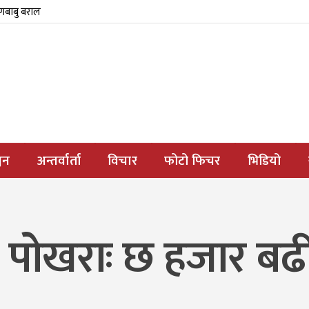
्णबाबु बराल
जन
अन्तर्वार्ता
विचार
फोटो फिचर
भिडियो
िन पोखराः छ हजार बढ