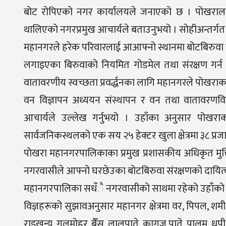
बोट रोपिएको नगर कार्यालयले जनाएको छ । पोखरालाई
थालिएको नगरप्रमुख आचार्यले बताउनुभयो । सोहीअन्तर्गत
महानगरले हरेक परिवारलाई आआफ्नो स्थानमा बोटबिरुवा 
लगाइएका बिरुवाको नियमित गोडमेल तथा संरक्षण गर्न
वातावरणीय स्वच्छता प्रवर्द्धनका लागि महानगरले पोखराका मु
वन विज्ञापन अध्ययन संस्थापन र वन तथा वातावरणवि
आचार्यले उल्लेख गर्नुभयो । उहाँका अनुसार पो
सार्वजनिकस्थलको एक सय २५ हेक्टर खुला क्षेत्रमा ३८ प
पोखरा महानगरपालिकाका प्रमुख प्रशासकीय अधिकृत मुक्त
नगरवासीले आफ्नो घरछेउका बोटबिरुवा संरक्षणको दायित्
महानगरपालिका सधँै नगरवासीको साथमा रहेको उहाँको
विज्ञहरूको सुझावअनुसार महानगर क्षेत्रमा वर, पिपल, शमी
राइखन्यु, गुलमोहर, बैँस, लालुपाते, कागज पाते, पालम, धुपी