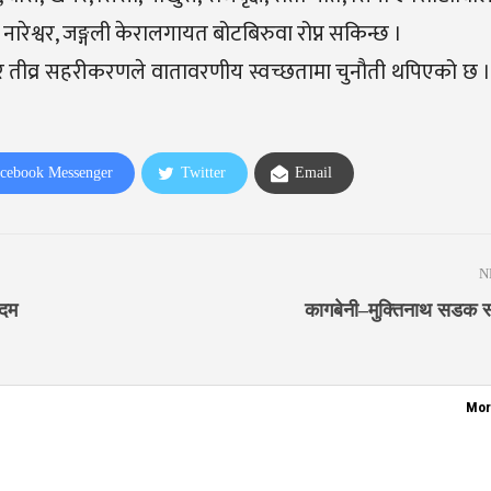
ला, नारेश्वर, जङ्गली केरालगायत बोटबिरुवा रोप्न सकिन्छ ।
र तीव्र सहरीकरणले वातावरणीय स्वच्छतामा चुनौती थपिएको छ ।
cebook Messenger
Twitter
Email
N
कदम
कागबेनी–मुक्तिनाथ सडक स्त
Mor