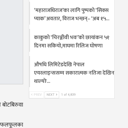
‘महाराजधिराज’का लागि पुष्पको ‘सिक्स
प्याक’ अवतार, विराज भन्छन्– ‘अब १५…
काकुको ‘चिरञ्जीवी भवः’को छायांकन ५१
दिनमा सकियो,माघमा रिलिज घोषणा
औषधि लिमिटेडदेखि नेपाल
एयरलाइन्ससम्म सकारात्मक नतिजा देखिन
थाल्योः…
PREV
NEXT
1 of 4,839
ी बोटबिरुवा
का फलफूलका