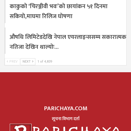
काकुको ‘चिरञ्जीवी भवः’को छायांकन ५१ दिनमा
सकियो,माघमा रिलिज घोषणा
औषधि लिमिटेडदेखि नेपाल एयरलाइन्ससम्म सकारात्मक
नतिजा देखिन थाल्योः…
PREV
NEXT
1 of 4,839
PARICHAYA.COM
सूचना विभाग दर्ता