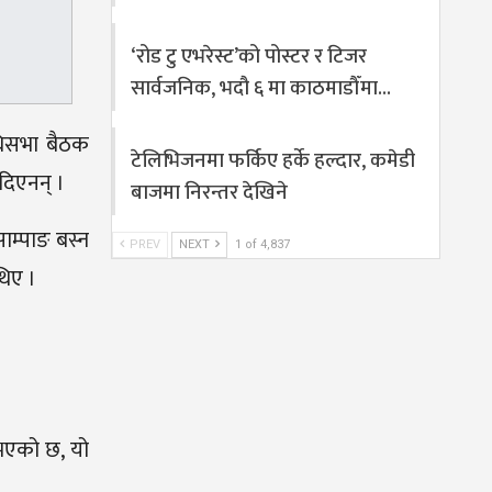
‘रोड टु एभरेस्ट’को पोस्टर र टिजर
सार्वजनिक, भदौ ६ मा काठमाडौँमा…
िधिसभा बैठक
टेलिभिजनमा फर्किए हर्के हल्दार, कमेडी
दिएनन् ।
बाजमा निरन्तर देखिने
ाम्पाङ बस्न
PREV
NEXT
1 of 4,837
थिए ।
ुभएको छ, यो