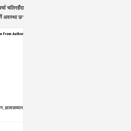
र्चा चलिरहँदा
र्ने अवस्था छ’
e From Author
्याग, आत्मसम्मान