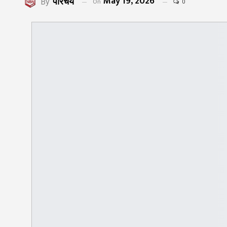
May 19, 2026
परिचय
On
By
0