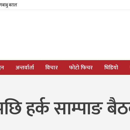
्णबाबु बराल
जन
अन्तर्वार्ता
विचार
फोटो फिचर
भिडियो
छि हर्क साम्पाङ बै