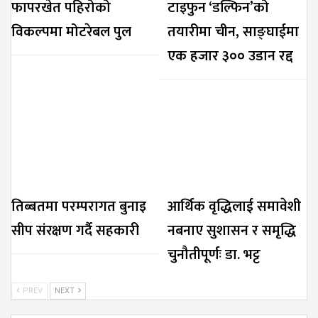
फापरखेत पहिरोको
टाइफुन ‘डल्फिन’को
विकल्पमा मोटरेबल पुल
तयारीमा चीन, साङ्घाईमा
एक हजार ३०० उडान रद्द
तिब्बतमा परम्परागत बुनाइ
आर्थिक वृद्धिलाई समावेशी
सीप संरक्षण गर्दै सहकारी
नबनाए सुशासन र समृद्धि
चुनौतीपूर्णः डा. भट्ट
PREV
NEXT