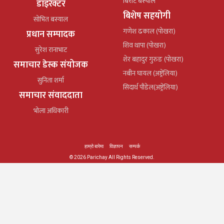
बिराट बस्याल
डाइरेक्टर
बिशेष सहयोगी
सोभित बस्याल
गणेश ढकाल (पोखरा)
प्रधान सम्पादक
शिव थापा (पोखरा)
सुरेश रानाभाट
शेर बहादुर गुरुङ (पोखरा)
समाचार डेस्क संयोजक
नबीन घायल (अष्ट्रेलिया)
सुनिता शर्मा
सिदार्थ पौडेल(अष्ट्रेलिया)
समाचार संवाददाता
भोला अधिकारी
हाम्रो बारेमा
विज्ञापन
सम्पर्क
© 2026 Parichay All Rights Reserved.