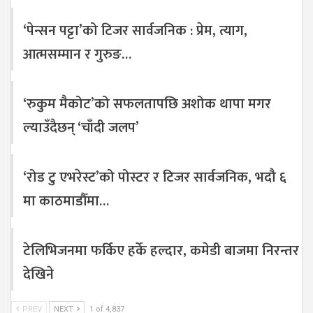
‘पेन्सन पट्टा’को टिजर सार्वजनिक : प्रेम, त्याग,
आत्मसम्मान र गुरुङ…
‘रुकुम मैकोट’को सफलतापछि अशोक थापा मगर
ल्याउँदैछन् ‘चाँदी जलप’
‘रोड टु एभरेस्ट’को पोस्टर र टिजर सार्वजनिक, भदौ ६
मा काठमाडौँमा…
टेलिभिजनमा फर्किए हर्के हल्दार, कमेडी बाजमा निरन्तर
देखिने
PREV
NEXT
1 of 4,837