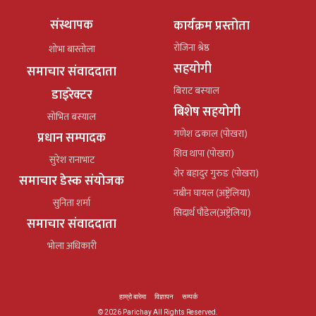
संस्थापक
कार्यक्रम प्रस्तोता
रोजिना श्रेष्ठ
शोभा बास्तोला
सहयोगी
समाचार संवाददाता
बिराट बस्याल
डाइरेक्टर
बिशेष सहयोगी
सोभित बस्याल
गणेश ढकाल (पोखरा)
प्रधान सम्पादक
शिव थापा (पोखरा)
सुरेश रानाभाट
शेर बहादुर गुरुङ (पोखरा)
समाचार डेस्क संयोजक
नबीन घायल (अष्ट्रेलिया)
सुनिता शर्मा
सिदार्थ पौडेल(अष्ट्रेलिया)
समाचार संवाददाता
भोला अधिकारी
हाम्रो बारेमा
विज्ञापन
सम्पर्क
© 2026 Parichay All Rights Reserved.