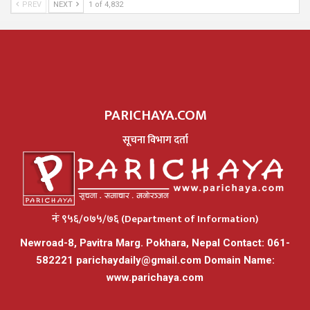
PREV
NEXT
1 of 4,832
PARICHAYA.COM
सूचना विभाग दर्ता
नंः ९५६/०७५/७६ (Department of Information)
Newroad-8, Pavitra Marg. Pokhara, Nepal Contact: 061-
582221
parichaydaily@gmail.com
Domain Name:
www.parichaya.com