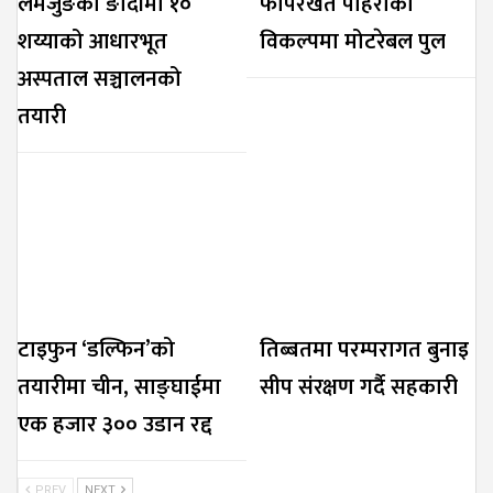
लमजुङको ङादीमा १०
फापरखेत पहिरोको
शय्याको आधारभूत
विकल्पमा मोटरेबल पुल
अस्पताल सञ्चालनको
तयारी
टाइफुन ‘डल्फिन’को
तिब्बतमा परम्परागत बुनाइ
तयारीमा चीन, साङ्घाईमा
सीप संरक्षण गर्दै सहकारी
एक हजार ३०० उडान रद्द
PREV
NEXT