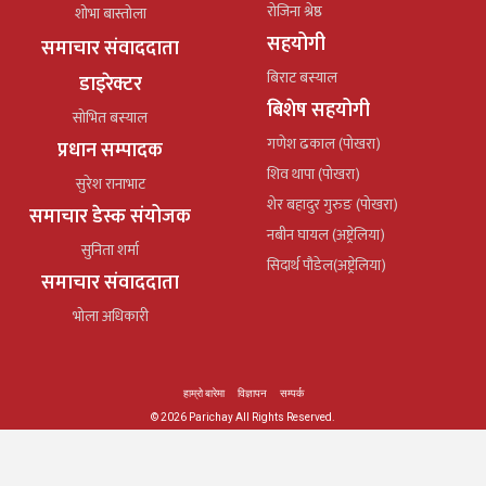
रोजिना श्रेष्ठ
शोभा बास्तोला
सहयोगी
समाचार संवाददाता
बिराट बस्याल
डाइरेक्टर
बिशेष सहयोगी
सोभित बस्याल
गणेश ढकाल (पोखरा)
प्रधान सम्पादक
शिव थापा (पोखरा)
सुरेश रानाभाट
शेर बहादुर गुरुङ (पोखरा)
समाचार डेस्क संयोजक
नबीन घायल (अष्ट्रेलिया)
सुनिता शर्मा
सिदार्थ पौडेल(अष्ट्रेलिया)
समाचार संवाददाता
भोला अधिकारी
हाम्रो बारेमा
विज्ञापन
सम्पर्क
© 2026 Parichay All Rights Reserved.