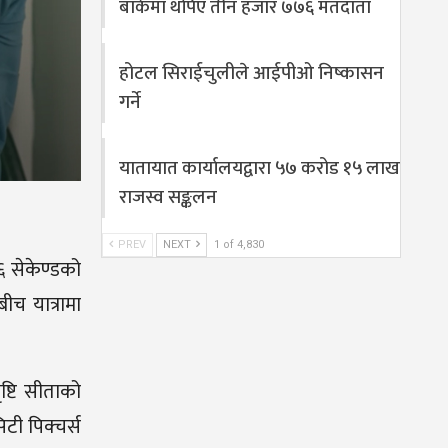
बाँकेमा थपिए तीन हजार ७७६ मतदाता
होटल सिराईचुलीले आईपीओ निष्कासन
गर्ने
यातायात कार्यालयद्वारा ५७ करोड १५ लाख
राजस्व सङ्कलन
PREV
NEXT
1 of 4,830
६ सेकेण्डको
ीच यात्रामा
्टि सीताको
टी पिक्चर्स