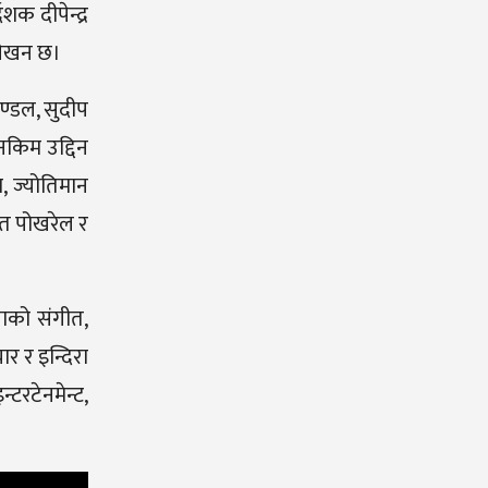
शक दीपेन्द्र
ट लेखन छ।
मण्डल, सुदीप
नकिम उद्दिन
, ज्योतिमान
मित पोखरेल र
ापाको संगीत,
ार र इन्दिरा
टरटेनमेन्ट,