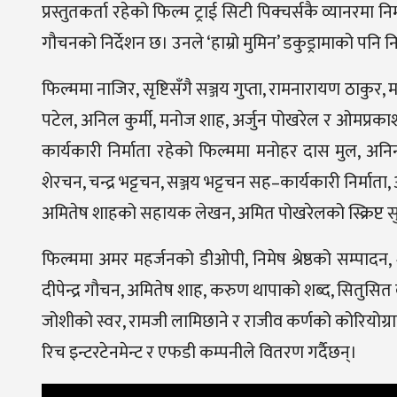
प्रस्तुतकर्ता रहेको फिल्म ट्राई सिटी पिक्चर्सकै व्यानरमा 
गौचनको निर्देशन छ। उनले ‘हाम्रो मुमिन’ डकुड्रामाको पनि निर
फिल्ममा नाजिर, सृष्टिसँगै सञ्जय गुप्ता, रामनारायण ठाकुर,
पटेल, अनिल कुर्मी, मनोज शाह, अर्जुन पोखरेल र ओमप्र
कार्यकारी निर्माता रहेको फिल्ममा मनोहर दास मुल, अनिन र
शेरचन, चन्द्र भट्टचन, सञ्जय भट्टचन सह–कार्यकारी निर्मा
अमितेष शाहको सहायक लेखन, अमित पोखरेलको स्क्रिप्ट
फिल्ममा अमर महर्जनको डीओपी, निमेष श्रेष्ठको सम्पादन, श
दीपेन्द्र गौचन, अमितेष शाह, करुण थापाको शब्द, सितुसित बस्न
जोशीको स्वर, रामजी लामिछाने र राजीव कर्णको कोरियोग्
रिच इन्टरटेनमेन्ट र एफडी कम्पनीले वितरण गर्दैछन्।