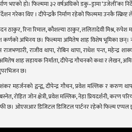
निर्माण भएको हो। फिल्ममा ३२ वर्षअघिको डकु–ड्रामा ‘उजेली’का निर्दे
्देशन गरेका थिए । दीपेन्द्रकै निर्माण रहेको फिल्ममा उनकै स्क्रिप्
 मदन ठाकुर, रिना रिमाल, कौशल्या ठाकुर, ललितादेवी मिश्र, रुपेश 
काश कर्णको अभिनय छ। फिल्ममा अमितेष शाह विशेष भूमिका छन्। 
ाजभण्डारी, राजीव थापा, रोबिन थापा, राधेश पन्त, महेन्द्र शाक्य
ता, अमितेष शाह सहायक निर्माता, दीपेन्द्र गौचनको कथा र लेखन, अ
 सुपरभिजन छ।
ंकर महर्जनको द्वन्द्व, दीपेन्द्र गौचन, प्रवेश मल्लिक र करुण थ
ेत, रोहित जोन क्षेत्री, प्रवेश मल्लिक, नेहा प्रियदर्शनी, करण परिय
राफी छ। ओएसआर डिजिटल डिजिटल पार्टनर रहेको फिल्म एप्पल इन्