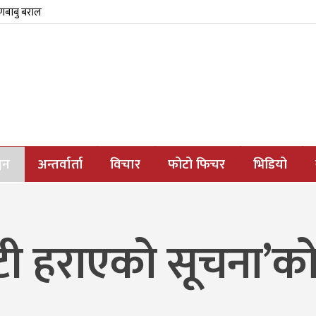
्णबाबु बराल
जन
अन्तर्वार्ता
विचार
फोटो फिचर
भिडियो
ी हराएको सूचना’को न