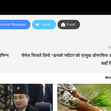
cebook Messenger
Twitter
Email
N
िभिन्न
सेभेज सिजले लियो ‘ऊनको स्वीटर’को प्रमुख ओभरसिज अ
कहाँ र
Mor