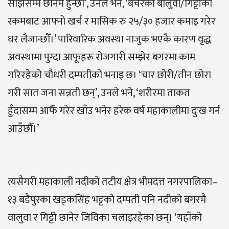
साझँसम्म छानमै हुन्छौँ’, उनले भने, ‘बेचेरको बालुवा/गिट्टीको
रकमबाट आफ्नो खर्च र मासिक रु २५/३० हजार कमाइ गरेर
घर लैजान्छौँ।’ पारिवारिक अवस्था नाजुक भएकै कारण वृद्ध
अवस्थामा पुग्दा आफूहरू रोजगारी सम्झेर बगरमा काम
गरिरहेको चौधरी दम्पतीको भनाइ छ। ‘चार छोरी/तीन छोरा
गरी सात जना सन्नती छन्’, उनले भने, ‘शरीरमा ताकत
हुँदासम्म आफैँ गरेर खाँउ भनेर हरेक वर्ष महाकालीमा दुःख गर्न
आउँछौँ।’
त्यसैगरी महाकाली नदीको तटीय क्षेत्र भीमदत्त नगरपालिका–
१३ बडैपुरका खड्कसिंह भट्टको दम्पती पनि नदीको बगरमै
वालुवा र गिट्टी छानेर जिविका चलाइरहेका छन्। ‘यहाँको