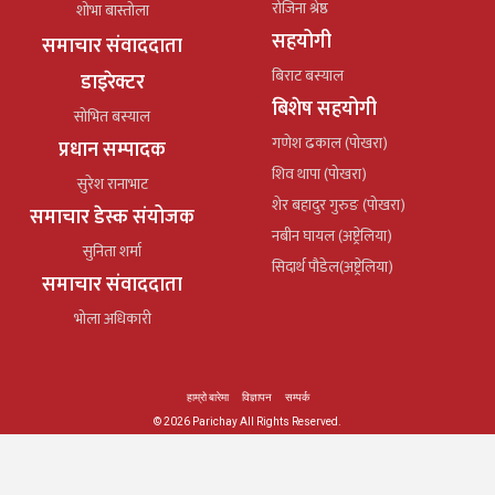
रोजिना श्रेष्ठ
शोभा बास्तोला
सहयोगी
समाचार संवाददाता
बिराट बस्याल
डाइरेक्टर
बिशेष सहयोगी
सोभित बस्याल
गणेश ढकाल (पोखरा)
प्रधान सम्पादक
शिव थापा (पोखरा)
सुरेश रानाभाट
शेर बहादुर गुरुङ (पोखरा)
समाचार डेस्क संयोजक
नबीन घायल (अष्ट्रेलिया)
सुनिता शर्मा
सिदार्थ पौडेल(अष्ट्रेलिया)
समाचार संवाददाता
भोला अधिकारी
हाम्रो बारेमा
विज्ञापन
सम्पर्क
© 2026 Parichay All Rights Reserved.