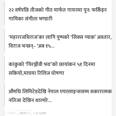
२२ वर्षपछि तीजको गीत मार्फत गायनमा पुन: फर्किंइन
गायिका संगीता भण्डारी
‘महाराजधिराज’का लागि पुष्पको ‘सिक्स प्याक’ अवतार,
विराज भन्छन्– ‘अब १५…
काकुको ‘चिरञ्जीवी भवः’को छायांकन ५१ दिनमा
सकियो,माघमा रिलिज घोषणा
औषधि लिमिटेडदेखि नेपाल एयरलाइन्ससम्म सकारात्मक
नतिजा देखिन थाल्योः…
PREV
NEXT
1 of 4,839