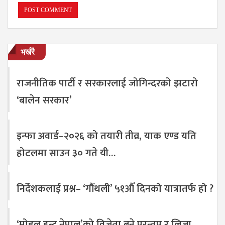
भर्खरै
राजनीतिक पार्टी र सरकारलाई जोगिन्दरको झटारो
‘बालेन सरकार’
इन्फा अवार्ड–२०२६ को तयारी तीव्र, याक एण्ड यति
होटलमा साउन ३० गते यी…
निर्देशकलाई प्रश्न– ‘गौँथली’ ५१औँ दिनको यात्रातर्फ हो ?
‘मोडल हन्ट नेपाल’को विजेता बने परन्तप र लिजा