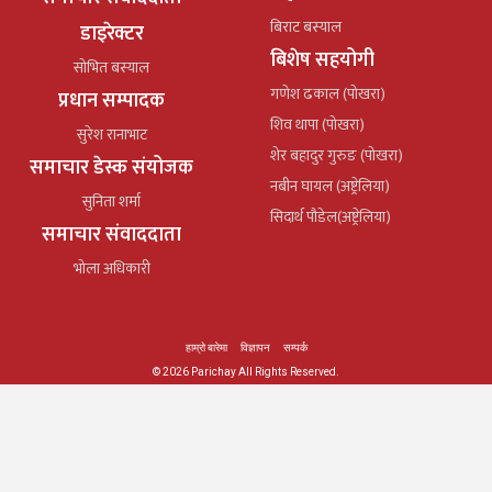
बिराट बस्याल
डाइरेक्टर
बिशेष सहयोगी
सोभित बस्याल
गणेश ढकाल (पोखरा)
प्रधान सम्पादक
शिव थापा (पोखरा)
सुरेश रानाभाट
शेर बहादुर गुरुङ (पोखरा)
समाचार डेस्क संयोजक
नबीन घायल (अष्ट्रेलिया)
सुनिता शर्मा
सिदार्थ पौडेल(अष्ट्रेलिया)
समाचार संवाददाता
भोला अधिकारी
हाम्रो बारेमा
विज्ञापन
सम्पर्क
© 2026 Parichay All Rights Reserved.