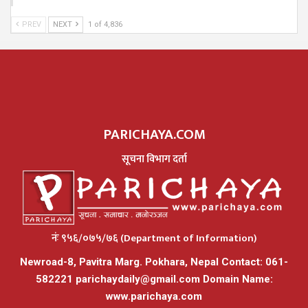
PREV
NEXT
1 of 4,836
PARICHAYA.COM
सूचना विभाग दर्ता
नंः ९५६/०७५/७६ (Department of Information)
Newroad-8, Pavitra Marg. Pokhara, Nepal Contact: 061-
582221
parichaydaily@gmail.com
Domain Name:
www.parichaya.com