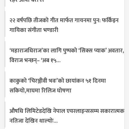
रहर आयो बरी लै’
२२ वर्षपछि तीजको गीत मार्फत गायनमा पुन: फर्किंइन
गायिका संगीता भण्डारी
‘महाराजधिराज’का लागि पुष्पको ‘सिक्स प्याक’ अवतार,
विराज भन्छन्– ‘अब १५…
काकुको ‘चिरञ्जीवी भवः’को छायांकन ५१ दिनमा
सकियो,माघमा रिलिज घोषणा
औषधि लिमिटेडदेखि नेपाल एयरलाइन्ससम्म सकारात्मक
नतिजा देखिन थाल्योः…