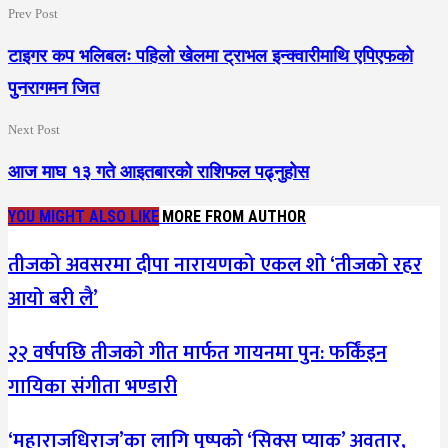
Prev Post
टाइगर कप भलिबलः पहिलो खेलमा ट्राभल इन्क्वारीमाथि एपिएफको
पुनरागमन जित
Next Post
आज माघ १३ गते आइतबारको राशिफल पढ्नुहोस
YOU MIGHT ALSO LIKE
MORE FROM AUTHOR
तीजको अवसरमा दीपा नारायणको एकल शो ‘तीजको रहर
आयो बरी लै’
२२ वर्षपछि तीजको गीत मार्फत गायनमा पुन: फर्किंइन
गायिका संगीता भण्डारी
‘महाराजधिराज’का लागि पुष्पको ‘सिक्स प्याक’ अवतार,