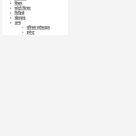
विचार
फोटो फिचर
भिडियो
खेलकुद
अन्य
परिचय प्रोफाइल
इभेन्ट