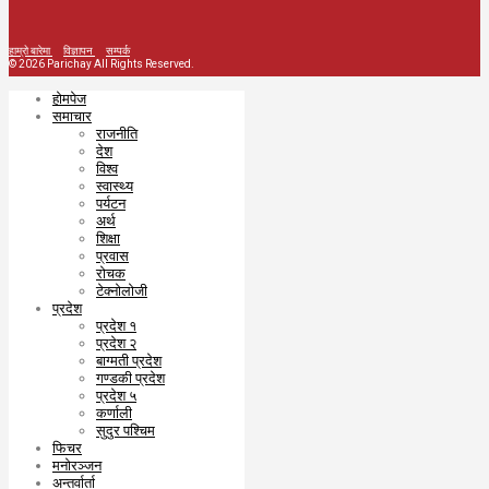
हाम्रो बारेमा
विज्ञापन
सम्पर्क
© 2026 Parichay All Rights Reserved.
होमपेज
समाचार
राजनीति
देश
विश्व
स्वास्थ्य
पर्यटन
अर्थ
शिक्षा
प्रवास
रोचक
टेक्नोलोजी
प्रदेश
प्रदेश १
प्रदेश २
बाग्मती प्रदेश
गण्डकी प्रदेश
प्रदेश ५
कर्णाली
सुदुर पश्चिम
फिचर
मनोरञ्जन
अन्तर्वार्ता