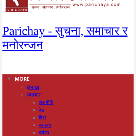
Parichay - सुचना, समाचार र
मनोरन्जन
MORE
होमपेज
समाचार
राजनीति
देश
विश्व
स्वास्थ्य
पर्यटन