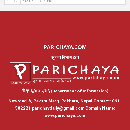
PREV
NEXT
1 of 4,843
PARICHAYA.COM
सूचना विभाग दर्ता
नंः ९५६/०७५/७६ (Department of Information)
Newroad-8, Pavitra Marg. Pokhara, Nepal Contact: 061-
582221
parichaydaily@gmail.com
Domain Name:
www.parichaya.com