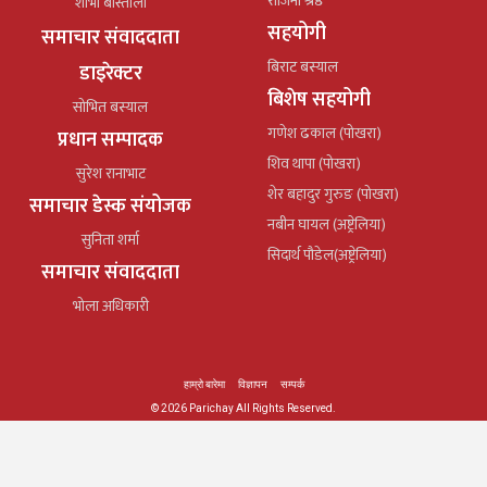
रोजिना श्रेष्ठ
शोभा बास्तोला
सहयोगी
समाचार संवाददाता
बिराट बस्याल
डाइरेक्टर
बिशेष सहयोगी
सोभित बस्याल
गणेश ढकाल (पोखरा)
प्रधान सम्पादक
शिव थापा (पोखरा)
सुरेश रानाभाट
शेर बहादुर गुरुङ (पोखरा)
समाचार डेस्क संयोजक
नबीन घायल (अष्ट्रेलिया)
सुनिता शर्मा
सिदार्थ पौडेल(अष्ट्रेलिया)
समाचार संवाददाता
भोला अधिकारी
हाम्रो बारेमा
विज्ञापन
सम्पर्क
© 2026 Parichay All Rights Reserved.