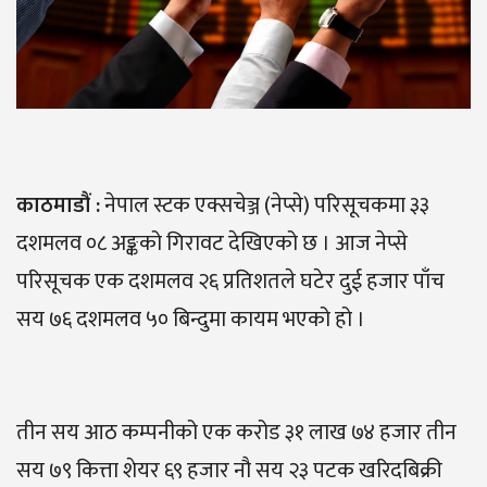
काठमाडौ
ं :
नेपाल स्टक एक्सचेञ्ज (नेप्से) परिसूचकमा ३३
दशमलव ०८ अङ्कको गिरावट देखिएको छ । आज नेप्से
परिसूचक एक दशमलव २६ प्रतिशतले घटेर दुई हजार पाँच
सय ७६ दशमलव ५० बिन्दुमा कायम भएको हो ।
तीन सय आठ कम्पनीको एक करोड ३१ लाख ७४ हजार तीन
सय ७९ कित्ता शेयर ६९ हजार नौ सय २३ पटक खरिदबिक्री