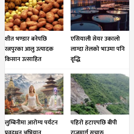
शीत भण्डार बनेपछि
एसियाली सेयर उकालो
रत्नपुरका आलु उत्पादक
लाग्दा तेलको भाउमा पनि
किसान उत्साहित
वृद्धि
लुम्बिनीमा आरोग्य पर्यटन
पहिरो हटाएपछि बीपी
प्रवद्र्धन अभियान
राजमार्ग सुचारु