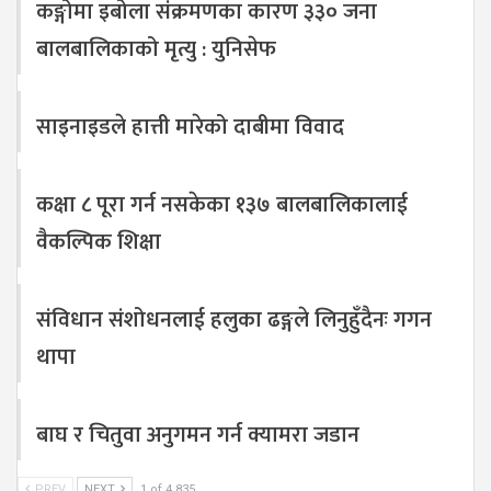
कङ्गोमा इबोला संक्रमणका कारण ३३० जना
बालबालिकाको मृत्यु : युनिसेफ
साइनाइडले हात्ती मारेको दाबीमा विवाद
कक्षा ८ पूरा गर्न नसकेका १३७ बालबालिकालाई
वैकल्पिक शिक्षा
संविधान संशोधनलाई हलुका ढङ्गले लिनुहुँदैनः गगन
थापा
बाघ र चितुवा अनुगमन गर्न क्यामरा जडान
PREV
NEXT
1 of 4,835