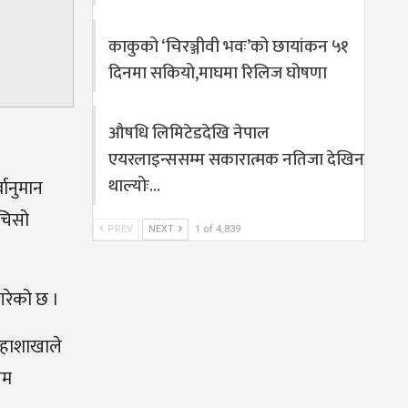
काकुको ‘चिरञ्जीवी भवः’को छायांकन ५१
दिनमा सकियो,माघमा रिलिज घोषणा
औषधि लिमिटेडदेखि नेपाल
एयरलाइन्ससम्म सकारात्मक नतिजा देखिन
थाल्योः…
वानुमान
 चिसो
PREV
NEXT
1 of 4,839
गरेको छ ।
महाशाखाले
सम