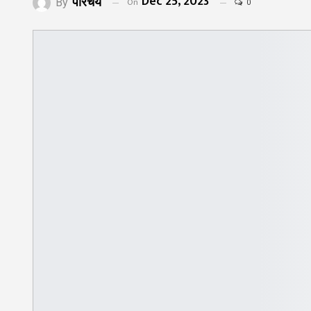
Dec 25, 2023
परिचय
On
By
0