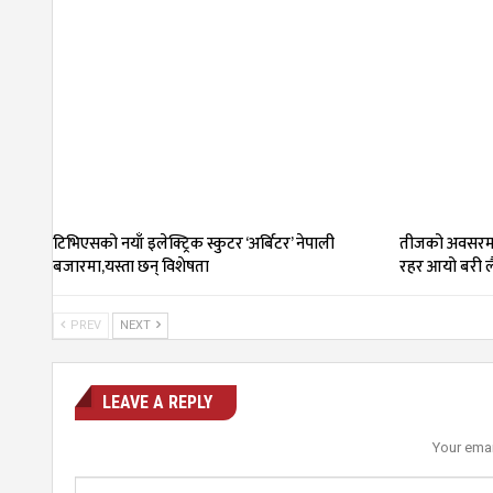
टिभिएसको नयाँ इलेक्ट्रिक स्कुटर ‘अर्बिटर’ नेपाली
तीजको अवसरमा
बजारमा,यस्ता छन् विशेषता
रहर आयो बरी ल
PREV
NEXT
LEAVE A REPLY
Your emai