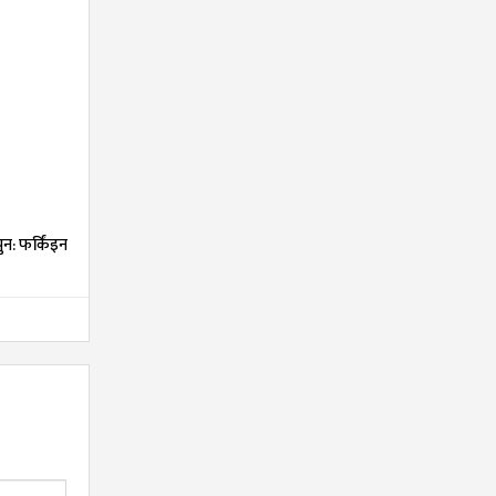
न: फर्किंइन