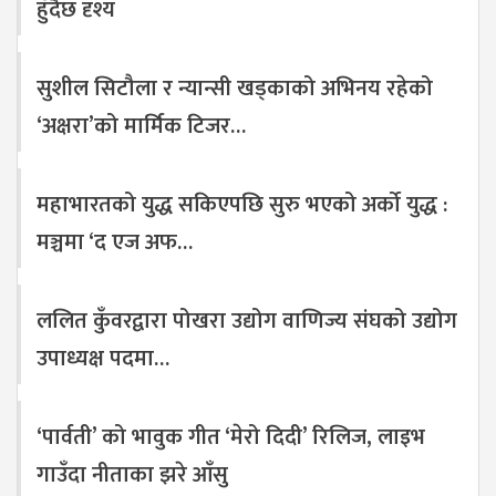
हुँदैछ दृश्य
सुशील सिटौला र न्यान्सी खड्काको अभिनय रहेको
‘अक्षरा’को मार्मिक टिजर…
महाभारतको युद्ध सकिएपछि सुरु भएको अर्को युद्ध :
मञ्चमा ‘द एज अफ…
ललित कुँवरद्वारा पोखरा उद्योग वाणिज्य संघको उद्योग
उपाध्यक्ष पदमा…
‘पार्वती’ को भावुक गीत ‘मेरो दिदी’ रिलिज, लाइभ
गाउँदा नीताका झरे आँसु