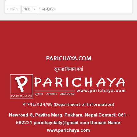
PREV
NEXT
1 of 4,850
PARICHAYA.COM
सूचना विभाग दर्ता
नंः ९५६/०७५/७६ (Department of Information)
Newroad-8, Pavitra Marg. Pokhara, Nepal Contact: 061-
582221
parichaydaily@gmail.com
Domain Name:
www.parichaya.com