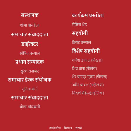
संस्थापक
कार्यक्रम प्रस्तोता
रोजिना श्रेष्ठ
शोभा बास्तोला
सहयोगी
समाचार संवाददाता
बिराट बस्याल
डाइरेक्टर
बिशेष सहयोगी
सोभित बस्याल
गणेश ढकाल (पोखरा)
प्रधान सम्पादक
शिव थापा (पोखरा)
सुरेश रानाभाट
शेर बहादुर गुरुङ (पोखरा)
समाचार डेस्क संयोजक
नबीन घायल (अष्ट्रेलिया)
सुनिता शर्मा
सिदार्थ पौडेल(अष्ट्रेलिया)
समाचार संवाददाता
भोला अधिकारी
हाम्रो बारेमा
विज्ञापन
सम्पर्क