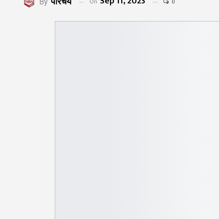
Sep 11, 2023
परिचय
On
By
0