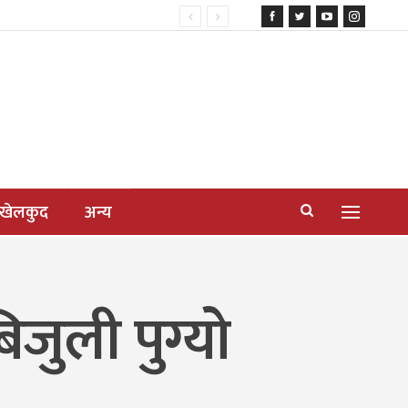
खेलकुद
अन्य
िजुली पुग्यो