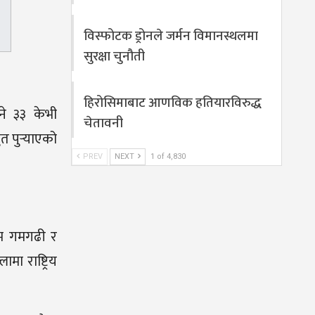
विस्फोटक ड्रोनले जर्मन विमानस्थलमा
सुरक्षा चुनौती
हिरोसिमाबाट आणविक हतियारविरुद्ध
ाने ३३ केभी
चेतावनी
 पुर्‍याएको
PREV
NEXT
1 of 4,830
ाम गमगढी र
मा राष्ट्रिय