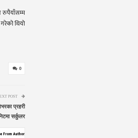
 रुपैयाँसम्म
े गरेको थियो
0
EXT POST
शैभरका प्रहरी
निटमा सर्कुलर
e From Author