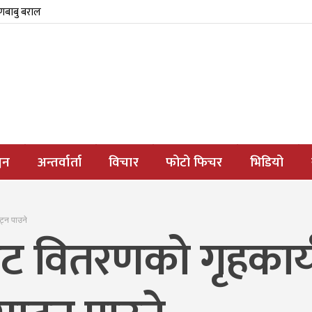
्णबाबु बराल
जन
अन्तर्वार्ता
विचार
फोटो फिचर
भिडियो
ट्न पाउने
 नोट वितरणको गृहका