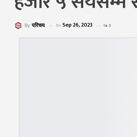
हजार ५ सयसम्म स
Sep 26, 2023
परिचय
On
By
0