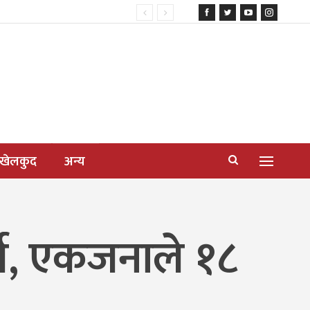
खेलकुद
अन्य
र्य, एकजनाले १८