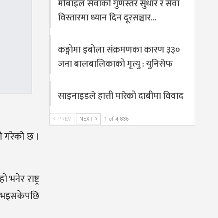
मोबाइल सेवाको गुणस्तर सुधार र सेवा
विस्तारमा ध्यान दिन दूरसञ्चार…
कङ्गोमा इबोला संक्रमणका कारण ३३०
जना बालबालिकाको मृत्यु : युनिसेफ
साइनाइडले हात्ती मारेको दाबीमा विवाद
PREV
NEXT
1 of 4,836
री गरेको छ ।
भनेर राष्ट्र
न भइसकेपछि