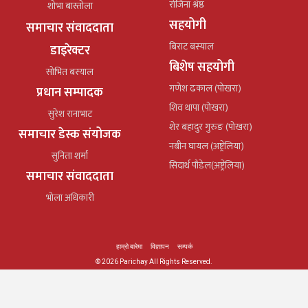
रोजिना श्रेष्ठ
शोभा बास्तोला
सहयोगी
समाचार संवाददाता
बिराट बस्याल
डाइरेक्टर
बिशेष सहयोगी
सोभित बस्याल
गणेश ढकाल (पोखरा)
प्रधान सम्पादक
शिव थापा (पोखरा)
सुरेश रानाभाट
शेर बहादुर गुरुङ (पोखरा)
समाचार डेस्क संयोजक
नबीन घायल (अष्ट्रेलिया)
सुनिता शर्मा
सिदार्थ पौडेल(अष्ट्रेलिया)
समाचार संवाददाता
भोला अधिकारी
हाम्रो बारेमा
विज्ञापन
सम्पर्क
© 2026 Parichay All Rights Reserved.