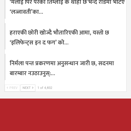
‘मलाई पिर परेको तिम्लाई के थाहा छ’भन्दै रोडमा भेटिए
‘लज्जावती’का…
हराएकी छोरी खोज्दै भौतारिएकी आमा, यस्तो छ
‘इलिफेन्ट्स इन द फग’ को…
निर्मला पन्त प्रकरणमा अनुसन्धान जारी छ, सदनमा
बारम्बार नउठाउनुस्:…
PREV
NEXT
1 of 4,832