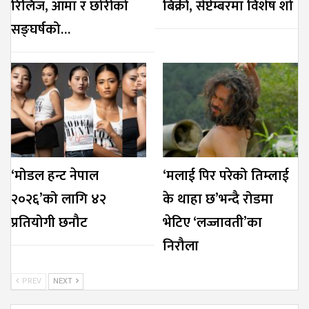
रिलिज, आमा र छोरीको
बिक्री, सेप्टेम्बरमा विशेष शो
सङ्घर्षको…
‘मोडल हन्ट नेपाल
‘मलाई पिर परेको तिम्लाई
२०२६’को लागि ४२
के थाहा छ’भन्दै रोडमा
प्रतियोगी छनौट
भेटिए ‘लज्जावती’का
निरौला
PREV
NEXT