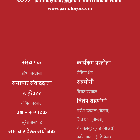
582221
parichaydaily@gmail.com
Domain Name:
www.parichaya.com
संस्थापक
कार्यक्रम प्रस्तोता
रोजिना श्रेष्ठ
शोभा बास्तोला
सहयोगी
समाचार संवाददाता
बिराट बस्याल
डाइरेक्टर
बिशेष सहयोगी
सोभित बस्याल
गणेश ढकाल (पोखरा)
प्रधान सम्पादक
शिव थापा (पोखरा)
सुरेश रानाभाट
शेर बहादुर गुरुङ (पोखरा)
समाचार डेस्क संयोजक
नबीन घायल (अष्ट्रेलिया)