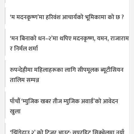
‘म मदनकृष्ण’मा हरिवंश आचार्यको भूमिकामा को छ ?
‘मन बिनाको धन–२’मा थपिए मदनकृष्ण, यमन, राजाराम
र निर्मल शर्मा
रुपन्देहीमा महिलाहरूका लागि सीपमूलक ब्यूटीसियन
तालिम सम्पन्न
पाँचौं ‘म्युजिक खबर तीज म्युजिक अवार्ड’को आवेदन
खुला
‘झिँगेदाउ २’ को टिजर आउट: सुपरहिट सिक्वेलमा नयाँ