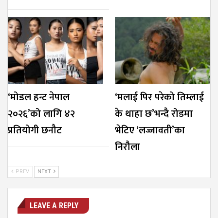
‘मोडल हन्ट नेपाल
‘मलाई पिर परेको तिम्लाई
२०२६’को लागि ४२
के थाहा छ’भन्दै रोडमा
प्रतियोगी छनौट
भेटिए ‘लज्जावती’का
निरौला
PREV
NEXT
LEAVE A REPLY