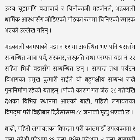
उदय चूडामणि बज्राचार्य र चिनीकाजी महर्जनले, भद्रकाली
धार्मिक आस्थासँग जोडिएको पीठका रुपमा चिनिएको स्मारक
भएको उल्लेख गरिन् ।
भद्रकाली कामपाको वडा नं ११ मा अवस्थित भए पनि यससँग
सम्बन्धित जात्रा पर्व, संस्कार, संस्कृति तथा परम्परा वडा नं २२
सहित भित्री वडासँग सम्बन्धित छन् । सम्पदा तथा पर्यटन
विभागका प्रमुख कुमारी राईले यो बहुपक्षीय सम्बन्ध राख्ने
पुनःनिर्माण रहेको बताइन् ।र्षाको कारण गत जेठ २८ गतेदेखि
देशका विभिन्न स्थानमा आएको बाढी, पहिरो लगायतका
विपद्‍मा परी बिहीबार दिउँसोसम्म ८८ जनाको मृत्यु भएको छ ।
बाढी, पहिरो लगायतका विपद्‍मा परी काठमाडौँ उपत्यकामा १
जना, कोशी प्रदेशमा १९ जना, मधेस प्रदेशमा ४ जना, बागमती