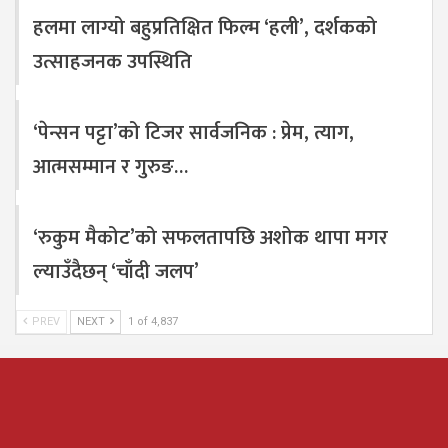
हलमा लाग्यो बहुप्रतिक्षित फिल्म ‘हली’, दर्शकको
उत्साहजनक उपस्थिति
‘पेन्सन पट्टा’को टिजर सार्वजनिक : प्रेम, त्याग,
आत्मसम्मान र गुरुङ…
‘रुकुम मैकोट’को सफलतापछि अशोक थापा मगर
ल्याउँदैछन् ‘चाँदी जलप’
PREV
NEXT
1 of 4,837