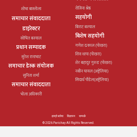
रोजिना श्रेष्ठ
शोभा बास्तोला
सहयोगी
समाचार संवाददाता
बिराट बस्याल
डाइरेक्टर
बिशेष सहयोगी
सोभित बस्याल
गणेश ढकाल (पोखरा)
प्रधान सम्पादक
शिव थापा (पोखरा)
सुरेश रानाभाट
शेर बहादुर गुरुङ (पोखरा)
समाचार डेस्क संयोजक
नबीन घायल (अष्ट्रेलिया)
सुनिता शर्मा
सिदार्थ पौडेल(अष्ट्रेलिया)
समाचार संवाददाता
भोला अधिकारी
हाम्रो बारेमा
विज्ञापन
सम्पर्क
© 2026 Parichay All Rights Reserved.